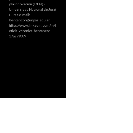
y la Innovación (IDEPI) -
Universidad Nacional de José
C. Paz e-mail:
lbentancor@unpaz.edu.ar
https://www.linkedin.com/in/l
eticia-veronica-bentancor-
17aa7937/
Funciona gracias a WordPress