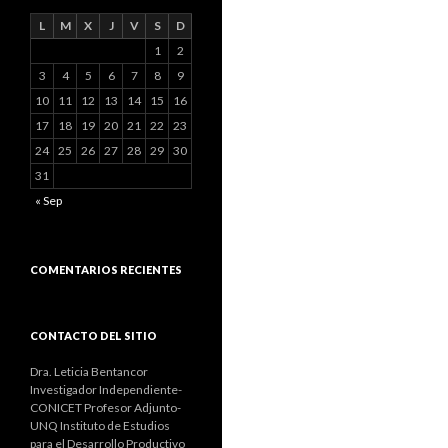
L
M
X
J
V
S
D
1
2
3
4
5
6
7
8
9
10
11
12
13
14
15
16
17
18
19
20
21
22
23
24
25
26
27
28
29
30
31
« Sep
COMENTARIOS RECIENTES
CONTACTO DEL SITIO
Dra. Leticia Bentancor
Investigador Independiente-
CONICET Profesor Adjunto-
UNQ Instituto de Estudios
para el Desarrollo Productivo