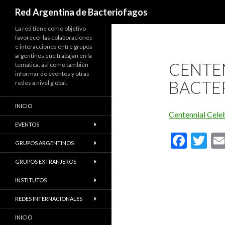
Buscar
Red Argentina de Bacteriofagos
La red tiene como objetivo
favorecer las colaboraciones
e interacciones entre grupos
argentinos que trabajan en la
CENTE
temática, asi como también
informar de eventos y otras
BACTE
redes a nivel global.
INICIO
Centennial Cele
EVENTOS
F
T
GRUPOS ARGENTINOS
ac
w
GRUPOS EXTRANJEROS
e
itt
INSTITUTOS
b
er
o
REDES INTERNACIONALES
o
INICIO