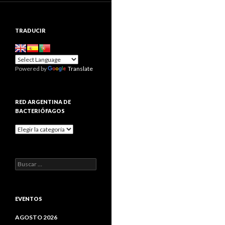
k
TRADUCIR
Powered by
Translate
RED ARGENTINA DE
BACTERIÓFAGOS
Red
Argentina
de
Bacteriófagos
Buscar:
EVENTOS
AGOSTO 2026